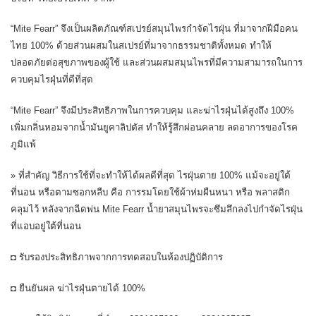
“Mite Fearr” จึงเป็นผลิตภัณฑ์สเปรย์สมุนไพรกำจัดไรฝุ่น ที่มาจากฝีมือคน
ไทย 100% ด้วยส่วนผสมในสเปรย์ที่มาจากธรรมชาติทั้งหมด ทำให้
ปลอดภัยต่อสุขภาพของผู้ใช้ และส่วนผสมสมุนไพรที่มีความสามารถในการ
ควบคุมไรฝุ่นที่ดีที่สุด
“Mite Fearr” จึงมีประสิทธิภาพในการควบคุม และฆ่าไรฝุ่นได้สูงถึง 100%
เพิ่มกลิ่นหอมจากน้ำมันยูคาลิปตัส ทำให้รู้สึกผ่อนคลาย ลดอาการของโรค
ภูมิแพ้
» ที่สำคัญ วิธีการใช้ที่จะทำให้ได้ผลดีที่สุด ไรฝุ่นตาย 100% แม้จะอยู่ใต้
ที่นอน หรือตามซอกหลืบ คือ การรมโดยใช้ผ้าห่มผืนหนา หรือ พลาสติก
คลุมไว้ หลังจากฉีดพ่น Mite Fearr น้ำยาสมุนไพรจะซึมลึกลงไปกำจัดไรฝุ่น
ที่แอบอยู่ใต้ที่นอน
◘ รับรองประสิทธิภาพจากการทดสอบในห้องปฏิบัติการ
◘ ยืนยันผล ฆ่าไรฝุ่นตายได้ 100%