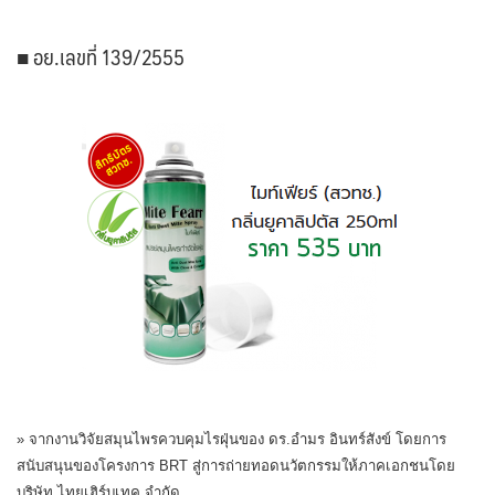
■ อย.เลขที่ 139/2555
» จากงานวิจัยสมุนไพรควบคุมไรฝุ่นของ ดร.อำมร อินทร์สังข์ โดยการ
สนับสนุนของโครงการ BRT สู่การถ่ายทอดนวัตกรรมให้ภาคเอกชนโดย
บริษัท ไทยเฮิร์บเทค จำกัด