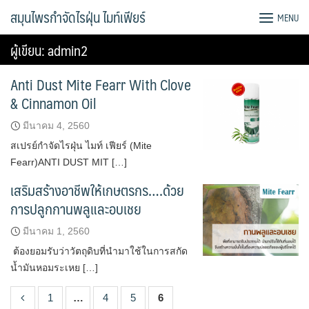
Skip
สมุนไพรกำจัดไรฝุ่น ไมท์เฟียร์
MENU
to
content
ผู้เขียน:
admin2
Anti Dust Mite Fearr With Clove
& Cinnamon Oil
มีนาคม 4, 2560
สเปรย์กำจัดไรฝุ่น ไมท์ เฟียร์ (Mite
Fearr)ANTI DUST MIT […]
เสริมสร้างอาชีพให้เกษตรกร….ด้วย
การปลูกกานพลูและอบเชย
มีนาคม 1, 2560
ต้องยอมรับว่าวัตถุดิบที่นำมาใช้ในการสกัด
น้ำมันหอมระเหย […]
1
…
4
5
6