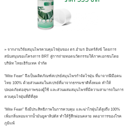
» จากงานวิจัยสมุนไพรควบคุมไรฝุ่นของ ดร.อำมร อินทร์สังข์ โดยการ
สนับสนุนของโครงการ BRT สู่การถ่ายทอดนวัตกรรมให้ภาคเอกชนโดย
บริษัท ไทยเฮิร์บเทค จำกัด
“Mite Fearr” จึงเป็นผลิตภัณฑ์สเปรย์สมุนไพรกำจัดไรฝุ่น ที่มาจากฝีมือคน
ไทย 100% ด้วยส่วนผสมในสเปรย์ที่มาจากธรรมชาติทั้งหมด ทำให้
ปลอดภัยต่อสุขภาพของผู้ใช้ และส่วนผสมสมุนไพรที่มีความสามารถในการ
ควบคุมไรฝุ่นที่ดีที่สุด
“Mite Fearr” จึงมีประสิทธิภาพในการควบคุม และฆ่าไรฝุ่นได้สูงถึง 100%
เพิ่มกลิ่นหอมจากน้ำมันยูคาลิปตัส ทำให้รู้สึกผ่อนคลาย ลดอาการของโรค
ภูมิแพ้