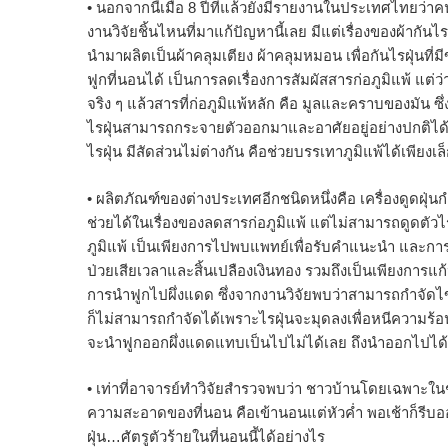
• นอกจากนี้เมื่อ 8 ปีที่แล้วยังมีรายงานในประเทศไทยว่าคน
งานวิจัยชิ้นไหนที่มาแก้ปัญหานี้เลย มีแต่เรื่องของผ้ากั
นำมาผลิตเป็นผ้าคลุมเตียง ผ้าคลุมหมอน เพื่อกันไรฝุ่นที
ฟูกที่นอนได้ เป็นการลดเรื่องการสัมผัสสารก่อภูมิแพ้ แต
จริง ๆ แล้วสารที่ก่อภูมิแพ้หลัก คือ มูลและคราบของมัน ซึ่ง
ไรฝุ่นสามารถกระจายตัวออกมาและอาศัยอยู่อย่างปกติได้ ซึ่
ไรฝุ่น มีสัดส่วนไม่ต่างกัน คือช่วยบรรเทาภูมิแพ้ได้เพียงเล
• ผลิตภัณฑ์ของต่างประเทศอีกชนิดหนึ่งคือ เครื่องดูดฝุ่น
ช่วยได้ในเรื่องของลดสารก่อภูมิแพ้ แต่ไม่สามารถดูดตั
ภูมิแพ้ เป็นเพียงการไปพบแพทย์เพื่อรับคำแนะนำ และการรั
ป่วยเสียเวลาและสิ้นเปลืองเงินทอง รวมถึงเป็นเพียงการแก
การนำฟูกไปผึ่งแดด ซึ่งจากงานวิจัยพบว่าสามารถกำจัดไข่ไรฝ
ก็ไม่สามารถกำจัดได้เพราะไรฝุ่นจะมุดลงเพื่อหนีความร
จะนำฟูกออกผึ่งแดดแทบเป็นไปไม่ได้เลย ถึงนำออกไปได้ก็
• เท่าที่อาจารย์ทำวิจัยสำรวจพบว่า ชาวบ้านโดยเฉพาะ
ความสะอาดของที่นอน คือเข้านอนแต่หัวค่ำ พอเช้าก็รีบอ
ฝุ่น…ศัตรูตัวร้ายในที่นอนนี้ได้อย่างไร