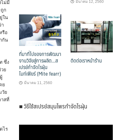
มีนาคม 12, 2560
ไม่มี
ะถูก
ู่ใน
่า
หรือ
ากัน
ที่มาที่ไปของการพัฒนา
งานวิจัยสู่การผลิต…ส
ติดต่อเราหน้าร้าน
 ซึ่ง
เปรย์กำจัดไรฝุ่น
่วย
ไมท์เฟียร์ (Mite fearr)
ู้
มีนาคม 11, 2560
โดย
มวัย
าสที่
■ วิธีใช้สเปรย์สมุนไพรกำจัดไรฝุ่น
ัดไร