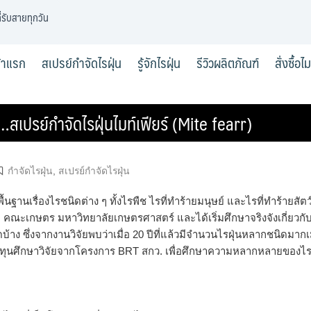
่รับสายทุกวัน
้าแรก
สเปรย์กำจัดไรฝุ่น
รู้จักไรฝุ่น
รีวิวผลิตภัณฑ์
สั่งซื้อไ
…สเปรย์กำจัดไรฝุ่นไมท์เฟียร์ (Mite fearr)
กำจัดไรฝุ่น
,
สเปรย์กำจัดไรฝุ่น
ื้นฐานเรื่องไรชนิดต่าง ๆ ทั้งไรพืช ไรที่ทำร้ายมนุษย์ และไรที่ทำร้ายสัตว
ยา คณะเกษตร มหาวิทยาลัยเกษตรศาสตร์ และได้เริ่มศึกษาจริงจังเกี่ยวกั
ใดบ้าง ซึ่งจากงานวิจัยพบว่าเมื่อ 20 ปีที่แล้วมีจำนวนไรฝุ่นหลากชนิดมากเม
มขอทุนศึกษาวิจัยจากโครงการ BRT สกว. เพื่อศึกษาความหลากหลายของไรฝ