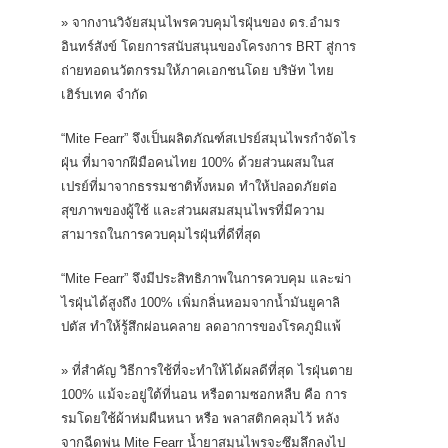
» จากงานวิจัยสมุนไพรควบคุมไรฝุ่นของ ดร.อำมร
อินทร์สังข์ โดยการสนับสนุนของโครงการ BRT สู่การ
ถ่ายทอดนวัตกรรมให้ภาคเอกชนโดย บริษัท ไทย
เฮิร์บเทค จำกัด
“Mite Fearr” จึงเป็นผลิตภัณฑ์สเปรย์สมุนไพรกำจัดไร
ฝุ่น ที่มาจากฝีมือคนไทย 100% ด้วยส่วนผสมในส
เปรย์ที่มาจากธรรมชาติทั้งหมด ทำให้ปลอดภัยต่อ
สุขภาพของผู้ใช้ และส่วนผสมสมุนไพรที่มีความ
สามารถในการควบคุมไรฝุ่นที่ดีที่สุด
“Mite Fearr” จึงมีประสิทธิภาพในการควบคุม และฆ่า
ไรฝุ่นได้สูงถึง 100% เพิ่มกลิ่นหอมจากน้ำมันยูคาลิ
ปตัส ทำให้รู้สึกผ่อนคลาย ลดอาการของโรคภูมิแพ้
» ที่สำคัญ วิธีการใช้ที่จะทำให้ได้ผลดีที่สุด ไรฝุ่นตาย
100% แม้จะอยู่ใต้ที่นอน หรือตามซอกหลืบ คือ การ
รมโดยใช้ผ้าห่มผืนหนา หรือ พลาสติกคลุมไว้ หลัง
จากฉีดพ่น Mite Fearr น้ำยาสมุนไพรจะซึมลึกลงไป