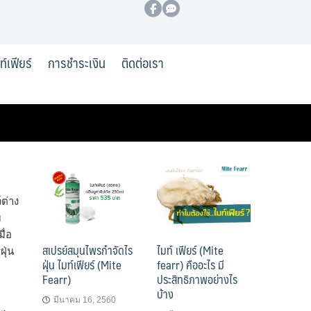
มท์เฟียร์
การชำระเงิน
ติดต่อเรา
์ต่าง
บ
ื่อ
สเปรย์สมุนไพรกำจัดไร
ไมท์ เฟียร์ (Mite
ุ่น
ฝุ่น ไมท์เฟียร์ (Mite
fearr) คืออะไร มี
Fearr)
ประสิทธิภาพอย่างไร
บ้าง
มีนาคม 16, 2560