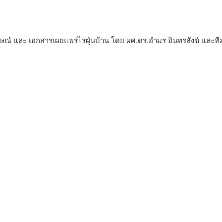
าษณ์ และ เอกสารเผยแพร่ไรฝุ่นบ้าน โดย ผศ.ดร.อำมร อินทรสังข์ และทีม