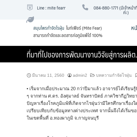
Skip
Line : mite fearr
084-880-1771 (มีเจ้าหน้าที
to
ค่ะ)
content
หน
สมุนไพรกำจัดไรฝุ่น
ไมท์เฟียร์ (Mite Fear)
สามารถกำจัดและลดสารก่อภูมิแพ้ได้ 100%
ที่มาที่ไปของการพัฒนางานวิจัยสู่การผลิต
มีนาคม 11, 2560
admin2
บทความกำจัดไรฝุ่น
• เริ่มจากเมื่อประมาณ 20 กว่าปีมาแล้ว อาจารย์ได้เรียนรู้พ
ๆ จากท่าน ศ.ดร. อังศุมาลย์ จันทราปัตย์ ภาควิชากีฏวิท
ปัญหาเรื่องโรคภูมิแพ้ที่เกิดจากไรฝุ่นว่ามีใครศึกษาเรื่อง
เปรียบเทียบกับข้อมูลทางต่างประเทศ จากนั้นจึงได้เริ่
ในเขตพื้นที่ อ.ทองผาภูมิ จ.กาญจนบุรี