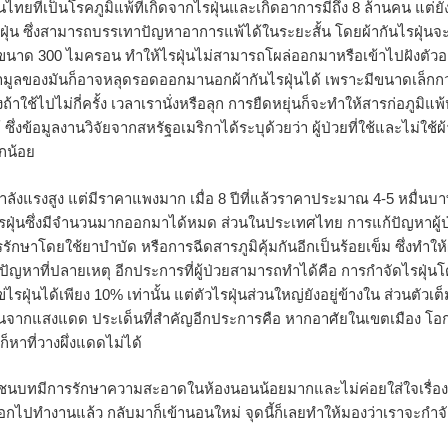
ไทยที่เป็นโรคภูมิแพ้ที่เกิดจากไรฝุ่นและเกิดอาการมีถึง 8 ล้านคน แต่ยัง
นไรฝุ่น ซึ่งสามารถบรรเทาปัญหาอาการแพ้ได้ในระยะสั้น โดยผ้ากันไรฝุ่นจ
่มีขนาด 300 ไมครอน ทำให้ไรฝุ่นไม่สามารถโผล่ออกมาหรือเข้าไปฝังตัวอย
่ว่ามูลของมันก็อาจหลุดรอดออกมานอกผ้ากันไรฝุ่นได้ เพราะมีขนาดเล็กกว
ถ้าใช้ไปไม่กี่ครั้ง เวลาเรานั่งหรือลุก การยืดหยุ่นก็จะทำให้สารก่อภูมิแพ้
งข้อมูลงานวิจัยจากสหรัฐอเมริกาได้ระบุด้วยว่า ผู้ป่วยที่ใช้และไม่ใช้ผ้
็กน้อย
กำลังแรงสูง แต่มีราคาแพงมาก เมื่อ 8 ปีที่แล้วราคาประมาณ 4-5 หมื่นบาท
วไรฝุ่นซึ่งมีจำนวนมากออกมาได้หมด ส่วนในประเทศไทย การแก้ปัญหาผู้ป
กษาโดยใช้ยาบำบัด หรือการฉีดสารภูมิคุ้มกันอีกเป็นร้อยเข็ม ซึ่งทำให้ผ
้ปัญหาที่ปลายเหตุ อีกประการที่ผู้ป่วยสามารถทำได้คือ การกำจัดไรฝุ่น
ุ่นได้เพียง 10% เท่านั้น แต่ตัวไรฝุ่นส่วนใหญ่ยังอยู่ข้างใน ส่วนตัวเต็
้อนจากแสงแดด ประเด็นที่สำคัญอีกประการคือ หากอาศัยในเขตเมือง โอก
หาที่วางผึ่งแดดไม่ได้
ในชนบทมีการรักษาความสะอาดในห้องนอนน้อยมากและไม่ค่อยใส่ใจเรื่อง
อกไปทำงานแล้ว กลับมาก็เข้านอนใหม่ จุดนี้ก็เลยทำให้มองว่าเราจะกำจ