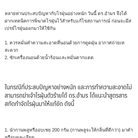
หลายท่านประสบปัญหากับไรฝุ่นอย่างหนัก วันนี้ ดร.อำมร จึงได้
ฝากเทคนิคการพิฆาตไรฝุ่นไว้สำหรับแก้ไขสถานการณ์ ก่อนจะมีส
เปรย์ไรฝุ่นออกมาให้ใช้กัน
1. ควรหมั่นทำความสะอาดที่นอนด้วยการดูดฝุ่น อากาศถ่ายเท
สะดวก
2. ซักเครื่องนอนด้วยน้ำร้อนและหมั่นตากแดด
ในกรณีที่ประสบปัญหาอย่างหนัก และการทำความสะอาดไม่
สามารถฆ่าเจ้าไรฝุ่นตัวร้ายได้ ดร.อำมร ได้แนะนำสูตรสาร
สกัดกำจัดไรฝุ่นมาให้แก้ขัด ดังนี้
1. นำกานพลูหรืออบเชย 200 กรัม (กานพลูจะให้กลิ่นที่ดีกว่า) มาตำ
หรือบดละเอียด