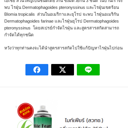
เอเชีย ส่วนใหญ่เป็นชนิดเดียวกัน ซึ่งมีด้วยกัน 3 ชนิด ในบ้านเราจะ
พบ ไรฝุ่น Dermatophagoides pteronyssinus และไรฝุ่นเขตร้อน
Blomia tropicalis ส่วนในอเมริกาและยุโรป จะพบ ไรฝุ่นอเมริกัน
Dermatophagoides farinae และไรฝุ่นยุโรป Dermatophagoides
pteronyssinus โดยสเปรย์กำจัดไรฝุ่น และสูตรสารสกัดสามารถ
กำจัดได้ทุกชนิด
หวังว่าทุกท่านคงจะได้นำสูตรสารสกัดไปใช้แก้ปัญหาไรฝุ่นไปก่อน