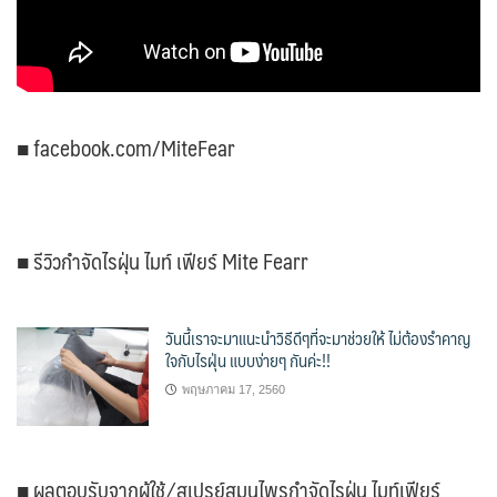
■ facebook.com/MiteFear
■ รีวิวกำจัดไรฝุ่น ไมท์ เฟียร์ Mite Fearr
วันนี้เราจะมาแนะนำวิธีดีๆที่จะมาช่วยให้ ไม่ต้องรำคาญ
ใจกับไรฝุ่น แบบง่ายๆ กันค่ะ!!
พฤษภาคม 17, 2560
■ ผลตอบรับจากผู้ใช้ ⁄ สเปรย์สมุนไพรกำจัดไรฝุ่น ไมท์เฟียร์