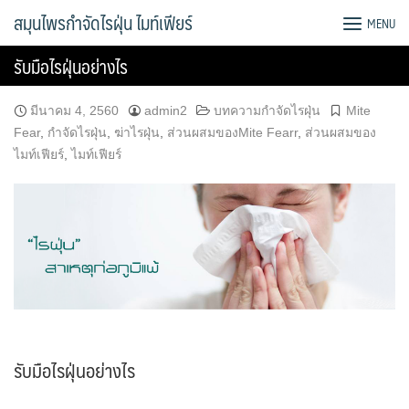
Skip
สมุนไพรกำจัดไรฝุ่น ไมท์เฟียร์
MENU
to
content
รับมือไรฝุ่นอย่างไร
มีนาคม 4, 2560
admin2
บทความกำจัดไรฝุ่น
Mite
Fear
,
กำจัดไรฝุ่น
,
ฆ่าไรฝุ่น
,
ส่วนผสมของMite Fearr
,
ส่วนผสมของ
ไมท์เฟียร์
,
ไมท์เฟียร์
รับมือไรฝุ่นอย่างไร