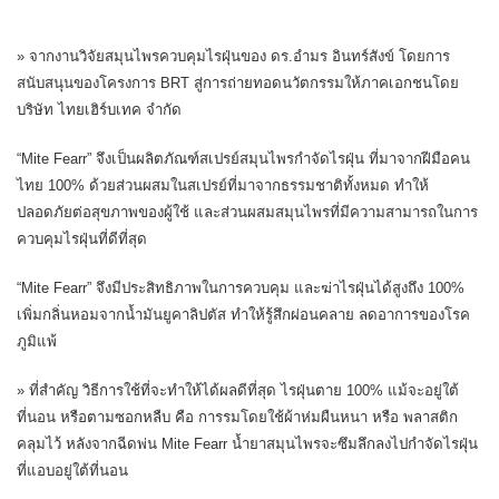
» จากงานวิจัยสมุนไพรควบคุมไรฝุ่นของ ดร.อำมร อินทร์สังข์ โดยการ
สนับสนุนของโครงการ BRT สู่การถ่ายทอดนวัตกรรมให้ภาคเอกชนโดย
บริษัท ไทยเฮิร์บเทค จำกัด
“Mite Fearr” จึงเป็นผลิตภัณฑ์สเปรย์สมุนไพรกำจัดไรฝุ่น ที่มาจากฝีมือคน
ไทย 100% ด้วยส่วนผสมในสเปรย์ที่มาจากธรรมชาติทั้งหมด ทำให้
ปลอดภัยต่อสุขภาพของผู้ใช้ และส่วนผสมสมุนไพรที่มีความสามารถในการ
ควบคุมไรฝุ่นที่ดีที่สุด
“Mite Fearr” จึงมีประสิทธิภาพในการควบคุม และฆ่าไรฝุ่นได้สูงถึง 100%
เพิ่มกลิ่นหอมจากน้ำมันยูคาลิปตัส ทำให้รู้สึกผ่อนคลาย ลดอาการของโรค
ภูมิแพ้
» ที่สำคัญ วิธีการใช้ที่จะทำให้ได้ผลดีที่สุด ไรฝุ่นตาย 100% แม้จะอยู่ใต้
ที่นอน หรือตามซอกหลืบ คือ การรมโดยใช้ผ้าห่มผืนหนา หรือ พลาสติก
คลุมไว้ หลังจากฉีดพ่น Mite Fearr น้ำยาสมุนไพรจะซึมลึกลงไปกำจัดไรฝุ่น
ที่แอบอยู่ใต้ที่นอน