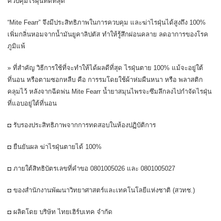
ควบคุมไรฝุ่นที่ดีที่สุด
“Mite Fearr” จึงมีประสิทธิภาพในการควบคุม และฆ่าไรฝุ่นได้สูงถึง 100%
เพิ่มกลิ่นหอมจากน้ำมันยูคาลิปตัส ทำให้รู้สึกผ่อนคลาย ลดอาการของโรค
ภูมิแพ้
» ที่สำคัญ วิธีการใช้ที่จะทำให้ได้ผลดีที่สุด ไรฝุ่นตาย 100% แม้จะอยู่ใต้
ที่นอน หรือตามซอกหลืบ คือ การรมโดยใช้ผ้าห่มผืนหนา หรือ พลาสติก
คลุมไว้ หลังจากฉีดพ่น Mite Fearr น้ำยาสมุนไพรจะซึมลึกลงไปกำจัดไรฝุ่น
ที่แอบอยู่ใต้ที่นอน
◘ รับรองประสิทธิภาพจากการทดสอบในห้องปฏิบัติการ
◘ ยืนยันผล ฆ่าไรฝุ่นตายได้ 100%
◘ ภายใต้สิทธิบัตรเลขที่คำขอ 0801005026 และ 0801005027
◘ ของสำนักงานพัฒนาวิทยาศาสตร์และเทคโนโลยีแห่งชาติ (สวทช.)
◘ ผลิตโดย บริษัท ไทยเฮิร์บเทค จำกัด