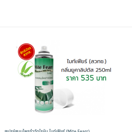
สเปรย์สมุนไพรกำจัดไรฝุ่น ไมท์เฟียร์ (Mite Fearr)