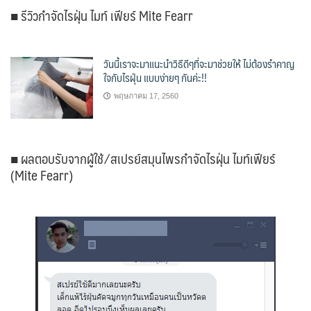
■ รีวิวกำจัดไรฝุ่น ไมท์ เฟียร์ Mite Fearr
วันนี้เราจะมาแนะนำวิธีดีๆที่จะมาช่วยให้ ไม่ต้องรำคาญ
ใจกับไรฝุ่น แบบง่ายๆ กันค่ะ!!
พฤษภาคม 17, 2560
■ ผลตอบรับจากผู้ใช้ ⁄ สเปรย์สมุนไพรกำจัดไรฝุ่น ไมท์เฟียร์
(Mite Fearr)