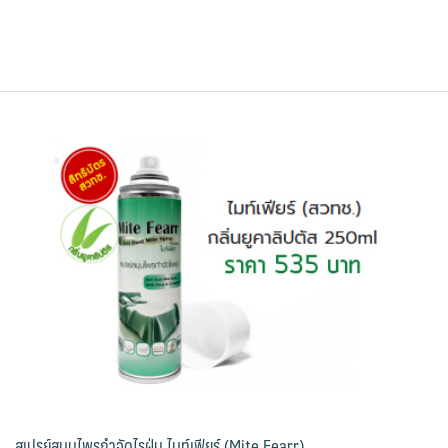
สเปรย์สมุนไพรกำจัดไรฝุ่น ไมท์เฟียร์ (Mite Fearr)