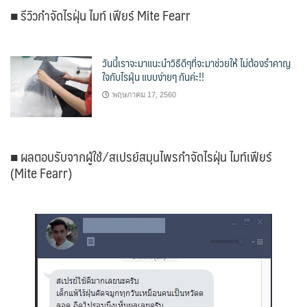
■ รีวิวกำจัดไรฝุ่น ไมท์ เฟียร์ Mite Fearr
วันนี้เราจะมาแนะนำวิธีดีๆที่จะมาช่วยให้ ไม่ต้องรำคาญ
ใจกับไรฝุ่น แบบง่ายๆ กันค่ะ!!
พฤษภาคม 17, 2560
■ ผลตอบรับจากผู้ใช้ ⁄ สเปรย์สมุนไพรกำจัดไรฝุ่น ไมท์เฟียร์
(Mite Fearr)