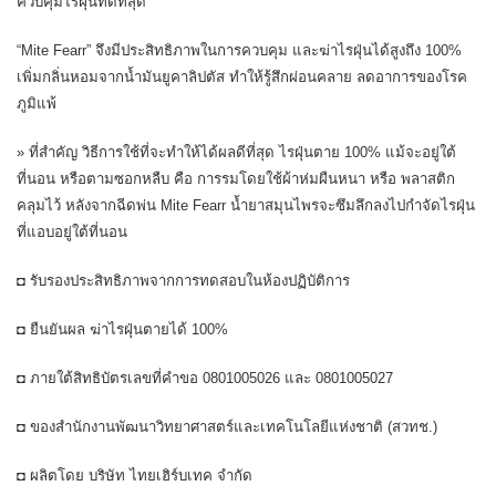
ควบคุมไรฝุ่นที่ดีที่สุด
“Mite Fearr” จึงมีประสิทธิภาพในการควบคุม และฆ่าไรฝุ่นได้สูงถึง 100%
เพิ่มกลิ่นหอมจากน้ำมันยูคาลิปตัส ทำให้รู้สึกผ่อนคลาย ลดอาการของโรค
ภูมิแพ้
» ที่สำคัญ วิธีการใช้ที่จะทำให้ได้ผลดีที่สุด ไรฝุ่นตาย 100% แม้จะอยู่ใต้
ที่นอน หรือตามซอกหลืบ คือ การรมโดยใช้ผ้าห่มผืนหนา หรือ พลาสติก
คลุมไว้ หลังจากฉีดพ่น Mite Fearr น้ำยาสมุนไพรจะซึมลึกลงไปกำจัดไรฝุ่น
ที่แอบอยู่ใต้ที่นอน
◘ รับรองประสิทธิภาพจากการทดสอบในห้องปฏิบัติการ
◘ ยืนยันผล ฆ่าไรฝุ่นตายได้ 100%
◘ ภายใต้สิทธิบัตรเลขที่คำขอ 0801005026 และ 0801005027
◘ ของสำนักงานพัฒนาวิทยาศาสตร์และเทคโนโลยีแห่งชาติ (สวทช.)
◘ ผลิตโดย บริษัท ไทยเฮิร์บเทค จำกัด