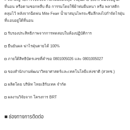
ที่นอน หรือตามซอกหลืบ คือ การรมโดยใช้ผ้าห่มผืนหนา หรือ พลาสติก
คลุมไว้ หลังจากฉีดพ่น Mite Fearr น้ำยาสมุนไพรจะซึมลึกลงไปกำจัดไรฝุ่น
ที่แอบอยู่ใต้ที่นอน
◘ รับรองประสิทธิภาพจากการทดสอบในห้องปฏิบัติการ
◘ ยืนยันผล ฆ่าไรฝุ่นตายได้ 100%
◘ ภายใต้สิทธิบัตรเลขที่คำขอ 0801005026 และ 0801005027
◘ ของสำนักงานพัฒนาวิทยาศาสตร์และเทคโนโลยีแห่งชาติ (สวทช.)
◘ ผลิตโดย บริษัท ไทยเฮิร์บเทค จำกัด
◘ ผลงานวิจัยจาก โครงการ BRT
■ ช่องทางการติดต่อ