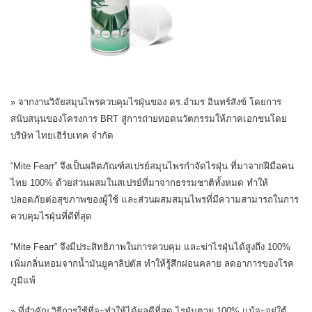
» จากงานวิจัยสมุนไพรควบคุมไรฝุ่นของ ดร.อำมร อินทร์สังข์ โดยการ
สนับสนุนของโครงการ BRT สู่การถ่ายทอดนวัตกรรมให้ภาคเอกชนโดย
บริษัท ไทยเฮิร์บเทค จำกัด
“Mite Fearr” จึงเป็นผลิตภัณฑ์สเปรย์สมุนไพรกำจัดไรฝุ่น ที่มาจากฝีมือคน
ไทย 100% ด้วยส่วนผสมในสเปรย์ที่มาจากธรรมชาติทั้งหมด ทำให้
ปลอดภัยต่อสุขภาพของผู้ใช้ และส่วนผสมสมุนไพรที่มีความสามารถในการ
ควบคุมไรฝุ่นที่ดีที่สุด
“Mite Fearr” จึงมีประสิทธิภาพในการควบคุม และฆ่าไรฝุ่นได้สูงถึง 100%
เพิ่มกลิ่นหอมจากน้ำมันยูคาลิปตัส ทำให้รู้สึกผ่อนคลาย ลดอาการของโรค
ภูมิแพ้
» ที่สำคัญ วิธีการใช้ที่จะทำให้ได้ผลดีที่สุด ไรฝุ่นตาย 100% แม้จะอยู่ใต้