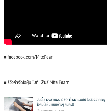
■ facebook.com/MiteFear
■ รีวิวกำจัดไรฝุ่น ไมท์ เฟียร์ Mite Fearr
วันนี้เราจะมาแนะนำวิธีดีๆที่จะมาช่วยให้ ไม่ต้องรำคาญ
ใจกับไรฝุ่น แบบง่ายๆ กันค่ะ!!
พฤษภาคม 17, 2560