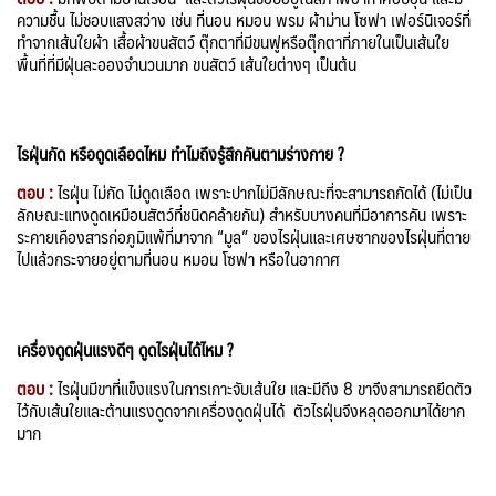
ความชื้น ไม่ชอบแสงสว่าง เช่น ที่นอน หมอน พรม ผ้าม่าน โซฟา เฟอร์นิเจอร์ที่
ทำจากเส้นใยผ้า เสื้อผ้าขนสัตว์ ตุ๊กตาที่มีขนฟูหรือตุ๊กตาที่ภายในเป็นเส้นใย
พื้นที่ที่มีฝุ่นละอองจำนวนมาก ขนสัตว์ เส้นใยต่างๆ เป็นต้น
ไรฝุ่นกัด หรือดูดเลือดไหม ทำไมถึงรู้สึกคันตามร่างกาย
?
ตอบ :
ไรฝุ่น ไม่กัด ไม่ดูดเลือด เพราะปากไม่มีลักษณะที่จะสามารถกัดได้ (ไม่เป็น
ลักษณะแทงดูดเหมือนสัตว์ที่ชนิดคล้ายกัน) สำหรับบางคนที่มีอาการคัน เพราะ
ระคายเคืองสารก่อภูมิแพ้ที่มาจาก “มูล” ของไรฝุ่นและเศษซากของไรฝุ่นที่ตาย
ไปแล้วกระจายอยู่ตามที่นอน หมอน โซฟา หรือในอากาศ
เครื่องดูดฝุ่นแรงดีๆ ดูดไรฝุ่นได้ไหม ?
ตอบ :
ไรฝุ่นมีขาที่แข็งแรงในการเกาะจับเส้นใย และมีถึง 8 ขาจึงสามารถยึดตัว
ไว้กับเส้นใยและต้านแรงดูดจากเครื่องดูดฝุ่นได้ ตัวไรฝุ่นจึงหลุดออกมาได้ยาก
มาก