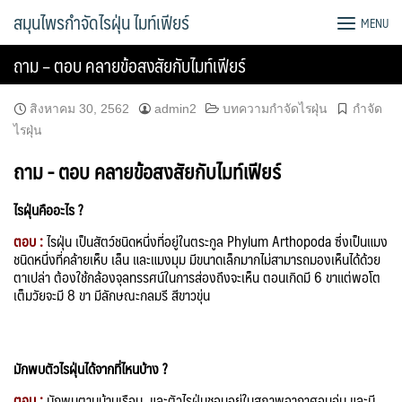
Skip
สมุนไพรกำจัดไรฝุ่น ไมท์เฟียร์
MENU
to
content
ถาม – ตอบ คลายข้อสงสัยกับไมท์เฟียร์
สิงหาคม 30, 2562
admin2
บทความกำจัดไรฝุ่น
กำจัด
ไรฝุ่น
ถาม - ตอบ คลายข้อสงสัยกับไมท์เฟียร์
ไรฝุ่นคืออะไร ?
ตอบ :
ไรฝุ่น เป็นสัตว์ชนิดหนึ่งที่อยู่ในตระกูล Phylum Arthopoda ซึ่งเป็นแมง
ชนิดหนึ่งที่คล้ายเห็บ เล็น และแมงมุม มีขนาดเล็กมากไม่สามารถมองเห็นได้ด้วย
ตาเปล่า ต้องใช้กล้องจุลทรรศน์ในการส่องถึงจะเห็น ตอนเกิดมี 6 ขาแต่พอโต
เต็มวัยจะมี 8 ขา มีลักษณะกลมรี สีขาวขุ่น
มักพบตัวไรฝุ่นได้จากที่ไหนบ้าง ?
ตอบ :
มักพบตามบ้านเรือน และตัวไรฝุ่นชอบอยู่ในสภาพอากาศอบอุ่น และมี