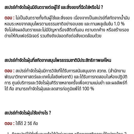
สเปรย์กำจัดไรฝุ่นมีอันตรายต่อผู้ใช้ และสิ่งของที่ฉีดใส่หรือไม่ ?
ตอบ :
ไม่เป็นอันตรายทั้งกับผู้ใช้และสิ่งของ เนื่องจากเป็นสเปรย์ที่สกัดจากน้ำมัน
หอมระเหยจากสมุนไพรตามธรรมชาติอย่างอบเชย และกานพลูเข้มข้น 1.0 %
จึงไม่ส่งผลอันตรายและไม่มีปัญหาเรื่องสีติดที่นอน คราบตกค้าง หรือสร้างรอย
ด่างให้กับเฟอร์นิเจอร์ รวมถึงยังปลอดภัยต่อสิ่งแวดล้อมด้วย
สเปรย์กำจัดไรฝุ่นที่สกัดจากสมุนไพรธรรมชาติมีประสิทธิภาพแค่ไหน
ตอบ :
สเปรย์กำจัดไรฝุ่นมีการวิจัยที่ได้รับการสนับสนุนจาก สวทช. (สำนักงาน
พัฒนาวิทยาศาสตร์และเทคโนโลยีแห่งชาติ) และได้รับการทดสอบในห้องปฏิบัติ
การ ศูนย์บริการและวิจัยไรฝุ่นศิริราชหลายครั้งเพื่อความแม่นยำ และผลลัพธ์ที่
ได้ คือ สามารถกำจัดไรฝุ่นและลดสารก่อภูมิแพ้ได้ 100 %
สเปรย์กำจัดไรฝุ่นใช้อย่างไร ?
ตอบ :
ใช้ได้ 2 วิธี คือ
ฉีดสเปรย์ให้ทั่วที่นอนแล้วใช้ผ้าห่มหนาๆ หรือพลาสติกคลุมไว้อย่างน้อย 2