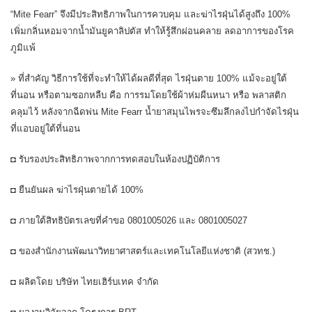
“Mite Fearr” จึงมีประสิทธิภาพในการควบคุม และฆ่าไรฝุ่นได้สูงถึง 100%
เพิ่มกลิ่นหอมจากน้ำมันยูคาลิปตัส ทำให้รู้สึกผ่อนคลาย ลดอาการของโรค
ภูมิแพ้
» ที่สำคัญ วิธีการใช้ที่จะทำให้ได้ผลดีที่สุด ไรฝุ่นตาย 100% แม้จะอยู่ใต้
ที่นอน หรือตามซอกหลืบ คือ การรมโดยใช้ผ้าห่มผืนหนา หรือ พลาสติก
คลุมไว้ หลังจากฉีดพ่น Mite Fearr น้ำยาสมุนไพรจะซึมลึกลงไปกำจัดไรฝุ่น
ที่แอบอยู่ใต้ที่นอน
◘ รับรองประสิทธิภาพจากการทดสอบในห้องปฏิบัติการ
◘ ยืนยันผล ฆ่าไรฝุ่นตายได้ 100%
◘ ภายใต้สิทธิบัตรเลขที่คำขอ 0801005026 และ 0801005027
◘ ของสำนักงานพัฒนาวิทยาศาสตร์และเทคโนโลยีแห่งชาติ (สวทช.)
◘ ผลิตโดย บริษัท ไทยเฮิร์บเทค จำกัด