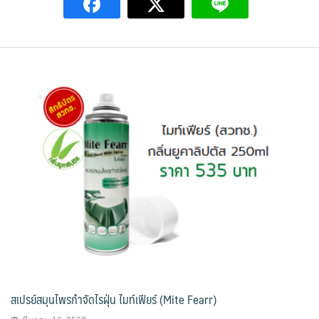
สเปรย์สมุนไพรกำจัดไรฝุ่น ไมท์เฟียร์ (Mite Fearr)