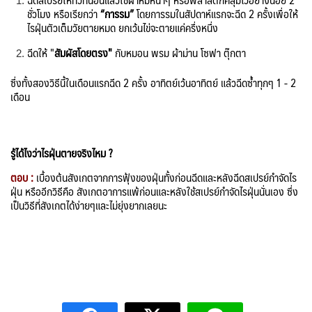
ชั่วโมง หรือเรียกว่า
“
การรม”
โดยการรมในสัปดาห์แรกจะฉีด 2 ครั้งเพื่อให้
ไรฝุ่นตัวเต็มวัยตายหมด ยกเว้นไข่จะตายแค่ครึ่งหนึ่ง
ฉีดให้ "
สัมผัสโดยตรง"
กับหมอน พรม ผ้าม่าน โซฟา ตุ๊กตา
ซึ่งทั้งสองวิธีนี้ในเดือนแรกฉีด 2 ครั้ง อาทิตย์เว้นอาทิตย์ แล้วฉีดซ้ำทุกๆ 1 - 2
เดือน
รู้ได้ไงว่าไรฝุ่นตายจริงไหม ?
ตอบ :
เบื้องต้นสังเกตจากการฟุ้งของฝุ่นทั้งก่อนฉีดและหลังฉีดสเปรย์กำจัดไร
ฝุ่น หรืออีกวิธีคือ สังเกตอาการแพ้ก่อนและหลังใช้สเปรย์กำจัดไรฝุ่นนั่นเอง ซึ่ง
เป็นวิธีที่สังเกตได้ง่ายๆและไม่ยุ่งยากเลยนะ