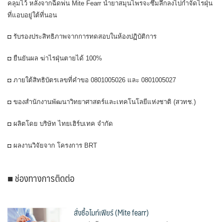
คลุมไว้ หลังจากฉีดพ่น Mite Fearr น้ำยาสมุนไพรจะซึมลึกลงไปกำจัดไรฝุ่น
ที่แอบอยู่ใต้ที่นอน
◘ รับรองประสิทธิภาพจากการทดสอบในห้องปฏิบัติการ
◘ ยืนยันผล ฆ่าไรฝุ่นตายได้ 100%
◘ ภายใต้สิทธิบัตรเลขที่คำขอ 0801005026 และ 0801005027
◘ ของสำนักงานพัฒนาวิทยาศาสตร์และเทคโนโลยีแห่งชาติ (สวทช.)
◘ ผลิตโดย บริษัท ไทยเฮิร์บเทค จำกัด
◘ ผลงานวิจัยจาก โครงการ BRT
■ ช่องทางการติดต่อ
สั่งซื้อไมท์เฟียร์ (Mite fearr)