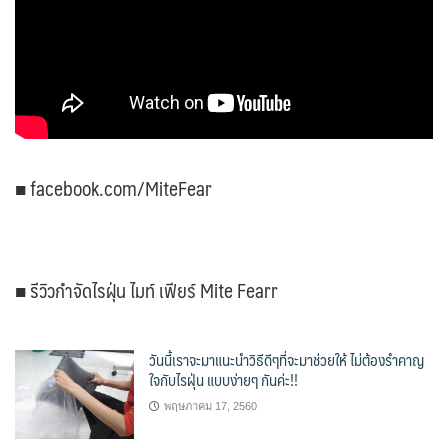
■ facebook.com/MiteFear
■ รีวิวกำจัดไรฝุ่น ไมท์ เฟียร์ Mite Fearr
วันนี้เราจะมาแนะนำวิธีดีๆที่จะมาช่วยให้ ไม่ต้องรำคาญ
ใจกับไรฝุ่น แบบง่ายๆ กันค่ะ!!
พฤษภาคม 17, 2560