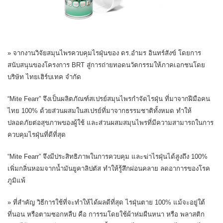
» จากงานวิจัยสมุนไพรควบคุมไรฝุ่นของ ดร.อำมร อินทร์สังข์ โดยการ
สนับสนุนของโครงการ BRT สู่การถ่ายทอดนวัตกรรมให้ภาคเอกชนโดย
บริษัท ไทยเฮิร์บเทค จำกัด
“Mite Fearr” จึงเป็นผลิตภัณฑ์สเปรย์สมุนไพรกำจัดไรฝุ่น ที่มาจากฝีมือคน
ไทย 100% ด้วยส่วนผสมในสเปรย์ที่มาจากธรรมชาติทั้งหมด ทำให้
ปลอดภัยต่อสุขภาพของผู้ใช้ และส่วนผสมสมุนไพรที่มีความสามารถในการ
ควบคุมไรฝุ่นที่ดีที่สุด
“Mite Fearr” จึงมีประสิทธิภาพในการควบคุม และฆ่าไรฝุ่นได้สูงถึง 100%
เพิ่มกลิ่นหอมจากน้ำมันยูคาลิปตัส ทำให้รู้สึกผ่อนคลาย ลดอาการของโรค
ภูมิแพ้
» ที่สำคัญ วิธีการใช้ที่จะทำให้ได้ผลดีที่สุด ไรฝุ่นตาย 100% แม้จะอยู่ใต้
ที่นอน หรือตามซอกหลืบ คือ การรมโดยใช้ผ้าห่มผืนหนา หรือ พลาสติก