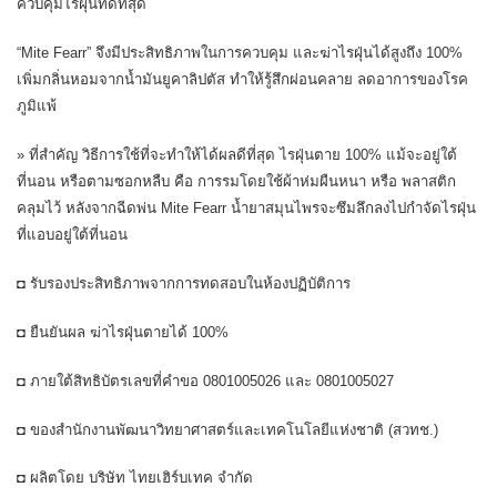
ควบคุมไรฝุ่นที่ดีที่สุด
“Mite Fearr” จึงมีประสิทธิภาพในการควบคุม และฆ่าไรฝุ่นได้สูงถึง 100%
เพิ่มกลิ่นหอมจากน้ำมันยูคาลิปตัส ทำให้รู้สึกผ่อนคลาย ลดอาการของโรค
ภูมิแพ้
» ที่สำคัญ วิธีการใช้ที่จะทำให้ได้ผลดีที่สุด ไรฝุ่นตาย 100% แม้จะอยู่ใต้
ที่นอน หรือตามซอกหลืบ คือ การรมโดยใช้ผ้าห่มผืนหนา หรือ พลาสติก
คลุมไว้ หลังจากฉีดพ่น Mite Fearr น้ำยาสมุนไพรจะซึมลึกลงไปกำจัดไรฝุ่น
ที่แอบอยู่ใต้ที่นอน
◘ รับรองประสิทธิภาพจากการทดสอบในห้องปฏิบัติการ
◘ ยืนยันผล ฆ่าไรฝุ่นตายได้ 100%
◘ ภายใต้สิทธิบัตรเลขที่คำขอ 0801005026 และ 0801005027
◘ ของสำนักงานพัฒนาวิทยาศาสตร์และเทคโนโลยีแห่งชาติ (สวทช.)
◘ ผลิตโดย บริษัท ไทยเฮิร์บเทค จำกัด