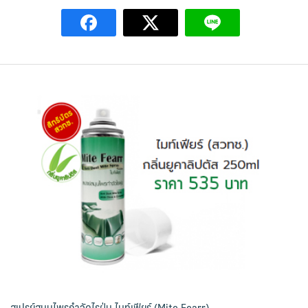
สเปรย์สมุนไพรกำจัดไรฝุ่น ไมท์เฟียร์ (Mite Fearr)