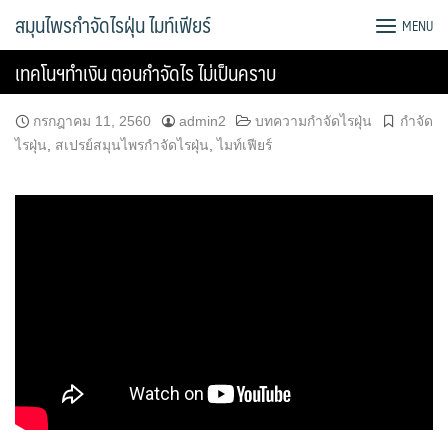
Skip
สมุนไพรกำจัดไรฝุ่น ไมท์เฟียร์
MENU
to
content
เทคโนฯทำเงิน ตอนกำจัดไร ไม่เป็นคราบ
กรกฎาคม 11, 2560
admin2
บทความกำจัดไรฝุ่น
กำจัด
ไรฝุ่น
,
สเปรย์สมุนไพรกำจัดไรฝุ่น
,
ไมท์เฟียร์