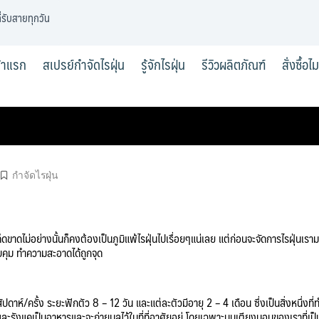
่รับสายทุกวัน
้าแรก
สเปรย์กำจัดไรฝุ่น
รู้จักไรฝุ่น
รีวิวผลิตภัณฑ์
สั่งซื้อไ
กำจัดไรฝุ่น
ดขาดไม่อย่างนั้นก็คงต้องเป็นภูมิแพ้ไรฝุ่นไปเรื่อยๆแน่เลย แต่ก่อนจะจัดการไรฝุ่นเรา
ควบคุม ทำความสะอาดได้ถูกจุด
/ครั้ง ระยะฟักตัว 8 – 12 วัน และแต่ละตัวมีอายุ 2 – 4 เดือน ซึ่งเป็นสิ่งหนึ่งที่ท
ะรังแคเป็นอาหารและจะถ่ายมูลไว้ในที่ที่อาศัยอยู่ โดยเฉพาะบนเตียงนอนของเราที่เป็