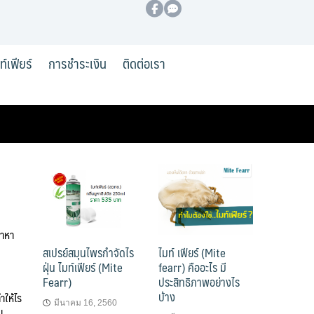
มท์เฟียร์
การชำระเงิน
ติดต่อเรา
มาหา
สเปรย์สมุนไพรกำจัดไร
ไมท์ เฟียร์ (Mite
ฝุ่น ไมท์เฟียร์ (Mite
fearr) คืออะไร มี
Fearr)
ประสิทธิภาพอย่างไร
บ้าง
ำให้ไร
มีนาคม 16, 2560
น