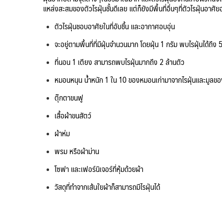
แหล่งสะสมของตัวไรฝุ่นชั้นดีเลย แต่ก็ยังมีพื้นที่อื่นๆที่ตัวไรฝุ่นอาศัยอ
ตัวไรฝุ่นชอบอาศัยในที่อับชื้น และอากาศอบอุ่น
จะอยู่ตามพื้นที่ที่มีฝุ่นจำนวนมาก โดยฝุ่น 1 กรัม พบไรฝุ่นได้ถึง 
ที่นอน 1 เตียง สามารถพบไรฝุ่นมากถึง 2 ล้านตัว
หมอนหนุน น้ำหนัก 1 ใน 10 ของหมอนเก่ามาจากไรฝุ่นและมูลของ
ตุ๊กตาขนฟู
เสื้อผ้าขนสัตว์
ผ้าห่ม
พรม หรือผ้าม่าน
โซฟา และเฟอร์นิเจอร์ที่หุ้มด้วยผ้า
วัสดุที่ทำจากเส้นใยผ้าก็สามารถมีไรฝุ่นได้