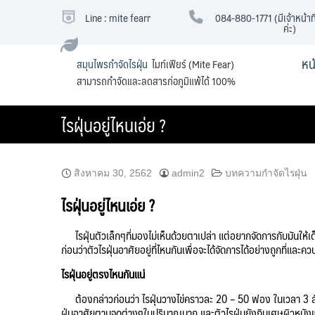
Skip
Line : mite fearr
084-880-1771 (มีเจ้าหน้าที
to
ค่ะ)
content
หน
สมุนไพรกำจัดไรฝุ่น
ไมท์เฟียร์ (Mite Fear)
สามารถกำจัดและลดสารก่อภูมิแพ้ได้ 100%
ไรฝุ่นอยู่ไหนเอ่ย ?
สิงหาคม 30, 2562
admin2
บทความกำจัดไรฝุ่น
ไรฝุ่นอยู่ไหนเอ่ย ?
ไรฝุ่นตัวเล็กๆที่มองไม่เห็นด้วยตาเปล่า แต่อยากจัดการกับมันให้เด็
ก่อนว่าตัวไรฝุ่นอาศัยอยู่ที่ไหนกันเพื่อจะได้จัดการได้อย่างถูกที่และ
ไรฝุ่นอยู่ตรงไหนกันแน่
ต้องกล่าวก่อนว่า ไรฝุ่นวางไข่คราวละ 20 – 50 ฟอง ในเวลา 3 สัปดาห์
ฝุ่นอาศัยตามจุดต่างๆในปริมาณมาก และตัวไรฝุ่นยังกินเศษผิวหนังแล