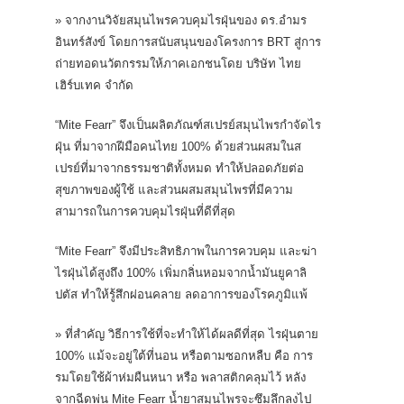
» จากงานวิจัยสมุนไพรควบคุมไรฝุ่นของ ดร.อำมร
อินทร์สังข์ โดยการสนับสนุนของโครงการ BRT สู่การ
ถ่ายทอดนวัตกรรมให้ภาคเอกชนโดย บริษัท ไทย
เฮิร์บเทค จำกัด
“Mite Fearr” จึงเป็นผลิตภัณฑ์สเปรย์สมุนไพรกำจัดไร
ฝุ่น ที่มาจากฝีมือคนไทย 100% ด้วยส่วนผสมในส
เปรย์ที่มาจากธรรมชาติทั้งหมด ทำให้ปลอดภัยต่อ
สุขภาพของผู้ใช้ และส่วนผสมสมุนไพรที่มีความ
สามารถในการควบคุมไรฝุ่นที่ดีที่สุด
“Mite Fearr” จึงมีประสิทธิภาพในการควบคุม และฆ่า
ไรฝุ่นได้สูงถึง 100% เพิ่มกลิ่นหอมจากน้ำมันยูคาลิ
ปตัส ทำให้รู้สึกผ่อนคลาย ลดอาการของโรคภูมิแพ้
» ที่สำคัญ วิธีการใช้ที่จะทำให้ได้ผลดีที่สุด ไรฝุ่นตาย
100% แม้จะอยู่ใต้ที่นอน หรือตามซอกหลืบ คือ การ
รมโดยใช้ผ้าห่มผืนหนา หรือ พลาสติกคลุมไว้ หลัง
จากฉีดพ่น Mite Fearr น้ำยาสมุนไพรจะซึมลึกลงไป