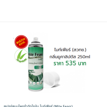
สเปรย์สมุนไพรกำจัดไรฝุ่น ไมท์เฟียร์ (Mite Fearr)