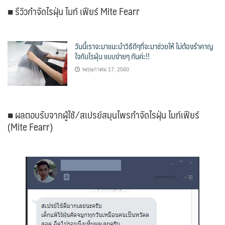
■ รีวิวกำจัดไรฝุ่น ไมท์ เฟียร์ Mite Fearr
วันนี้เราจะมาแนะนำวิธีดีๆที่จะมาช่วยให้ ไม่ต้องรำคาญ
ใจกับไรฝุ่น แบบง่ายๆ กันค่ะ!!
พฤษภาคม 17, 2560
■ ผลตอบรับจากผู้ใช้ ⁄ สเปรย์สมุนไพรกำจัดไรฝุ่น ไมท์เฟียร์
(Mite Fearr)