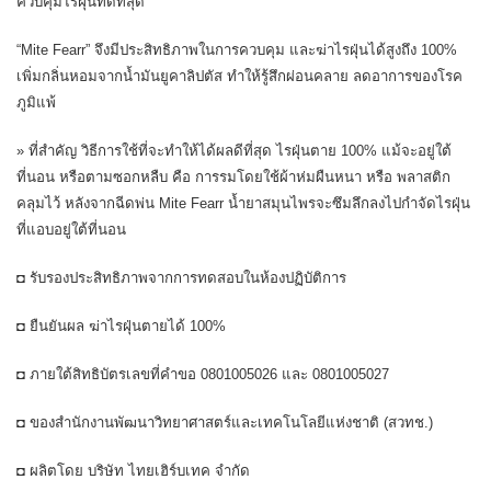
ควบคุมไรฝุ่นที่ดีที่สุด
“Mite Fearr” จึงมีประสิทธิภาพในการควบคุม และฆ่าไรฝุ่นได้สูงถึง 100%
เพิ่มกลิ่นหอมจากน้ำมันยูคาลิปตัส ทำให้รู้สึกผ่อนคลาย ลดอาการของโรค
ภูมิแพ้
» ที่สำคัญ วิธีการใช้ที่จะทำให้ได้ผลดีที่สุด ไรฝุ่นตาย 100% แม้จะอยู่ใต้
ที่นอน หรือตามซอกหลืบ คือ การรมโดยใช้ผ้าห่มผืนหนา หรือ พลาสติก
คลุมไว้ หลังจากฉีดพ่น Mite Fearr น้ำยาสมุนไพรจะซึมลึกลงไปกำจัดไรฝุ่น
ที่แอบอยู่ใต้ที่นอน
◘ รับรองประสิทธิภาพจากการทดสอบในห้องปฏิบัติการ
◘ ยืนยันผล ฆ่าไรฝุ่นตายได้ 100%
◘ ภายใต้สิทธิบัตรเลขที่คำขอ 0801005026 และ 0801005027
◘ ของสำนักงานพัฒนาวิทยาศาสตร์และเทคโนโลยีแห่งชาติ (สวทช.)
◘ ผลิตโดย บริษัท ไทยเฮิร์บเทค จำกัด