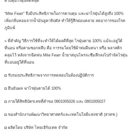
ควบคุมไรฝุ่นที่ดีที่สุด
“Mite Fearr” จึงมีประสิทธิภาพในการควบคุม และฆ่าไรฝุ่นได้สูงถึง 100%
เพิ่มกลิ่นหอมจากน้ำมันยูคาลิปตัส ทำให้รู้สึกผ่อนคลาย ลดอาการของโรค
ภูมิแพ้
» ที่สำคัญ วิธีการใช้ที่จะทำให้ได้ผลดีที่สุด ไรฝุ่นตาย 100% แม้จะอยู่ใต้
ที่นอน หรือตามซอกหลืบ คือ การรมโดยใช้ผ้าห่มผืนหนา หรือ พลาสติก
คลุมไว้ หลังจากฉีดพ่น Mite Fearr น้ำยาสมุนไพรจะซึมลึกลงไปกำจัดไรฝุ่น
ที่แอบอยู่ใต้ที่นอน
◘ รับรองประสิทธิภาพจากการทดสอบในห้องปฏิบัติการ
◘ ยืนยันผล ฆ่าไรฝุ่นตายได้ 100%
◘ ภายใต้สิทธิบัตรเลขที่คำขอ 0801005026 และ 0801005027
◘ ของสำนักงานพัฒนาวิทยาศาสตร์และเทคโนโลยีแห่งชาติ (สวทช.)
◘ ผลิตโดย บริษัท ไทยเฮิร์บเทค จำกัด