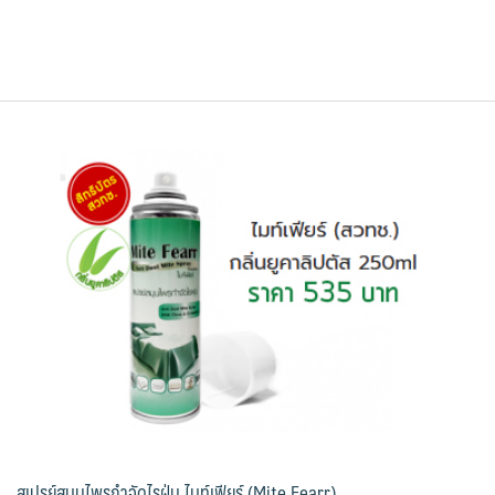
สเปรย์สมุนไพรกำจัดไรฝุ่น ไมท์เฟียร์ (Mite Fearr)