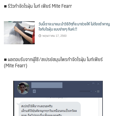
■ รีวิวกำจัดไรฝุ่น ไมท์ เฟียร์ Mite Fearr
วันนี้เราจะมาแนะนำวิธีดีๆที่จะมาช่วยให้ ไม่ต้องรำคาญ
ใจกับไรฝุ่น แบบง่ายๆ กันค่ะ!!
พฤษภาคม 17, 2560
■ ผลตอบรับจากผู้ใช้ ⁄ สเปรย์สมุนไพรกำจัดไรฝุ่น ไมท์เฟียร์
(Mite Fearr)