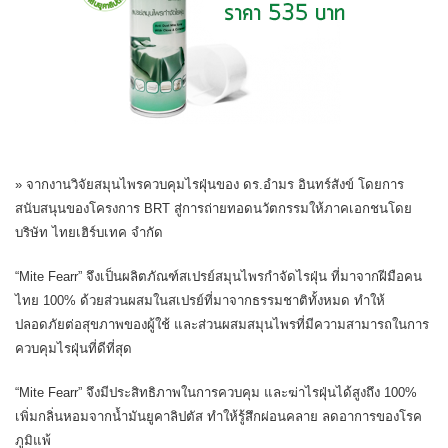
» จากงานวิจัยสมุนไพรควบคุมไรฝุ่นของ ดร.อำมร อินทร์สังข์ โดยการ
สนับสนุนของโครงการ BRT สู่การถ่ายทอดนวัตกรรมให้ภาคเอกชนโดย
บริษัท ไทยเฮิร์บเทค จำกัด
“Mite Fearr” จึงเป็นผลิตภัณฑ์สเปรย์สมุนไพรกำจัดไรฝุ่น ที่มาจากฝีมือคน
ไทย 100% ด้วยส่วนผสมในสเปรย์ที่มาจากธรรมชาติทั้งหมด ทำให้
ปลอดภัยต่อสุขภาพของผู้ใช้ และส่วนผสมสมุนไพรที่มีความสามารถในการ
ควบคุมไรฝุ่นที่ดีที่สุด
“Mite Fearr” จึงมีประสิทธิภาพในการควบคุม และฆ่าไรฝุ่นได้สูงถึง 100%
เพิ่มกลิ่นหอมจากน้ำมันยูคาลิปตัส ทำให้รู้สึกผ่อนคลาย ลดอาการของโรค
ภูมิแพ้