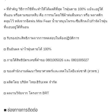
» ที่สำคัญ วิธีการใช้ที่จะทำให้ได้ผลดีที่สุด ไรฝุ่นตาย 100% แม้จะอยู่ใต้
ที่นอน หรือตามซอกหลืบ คือ การรมโดยใช้ผ้าห่มผืนหนา หรือ พลาสติก
คลุมไว้ หลังจากฉีดพ่น Mite Fearr น้ำยาสมุนไพรจะซึมลึกลงไปกำจัดไรฝุ่น
ที่แอบอยู่ใต้ที่นอน
◘ รับรองประสิทธิภาพจากการทดสอบในห้องปฏิบัติการ
◘ ยืนยันผล ฆ่าไรฝุ่นตายได้ 100%
◘ ภายใต้สิทธิบัตรเลขที่คำขอ 0801005026 และ 0801005027
◘ ของสำนักงานพัฒนาวิทยาศาสตร์และเทคโนโลยีแห่งชาติ (สวทช.)
◘ ผลิตโดย บริษัท ไทยเฮิร์บเทค จำกัด
◘ ผลงานวิจัยจาก โครงการ BRT
■ ช่องทางการติดต่อ